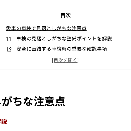
目次
愛車の車検で見落としがちな注意点
車検の見落としがちな整備ポイントを解説
安全に直結する車検時の重要な確認事項
車検前後で注意したい点検項目の選び方
車検の合否を左右する基本的なチェック法
車検でありがちなトラブル防止のコツ
車検後も安心して乗るための予防整備
しがちな注意点
方向性転換に悩む方への実践アドバイス
方向性転換時に押さえるべき車検の基礎
車検と方向性転換の正しいタイミングとは
解説
方向性転換を成功させる車検活用のヒント