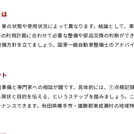
賢く車検を受けて快適カーライフ実現
とは
車検の賢い受け方で快適なカーライフを実現
、車の状態や使用状況によって異なります。結論として、
車検を効率的に受けるための事前準備法
後の利用計画に合わせて必要な整備や部品交換の判断がで
車検後も続ける快適カーライフの秘訣
整備方針を立てましょう。国家一級自動車整備士のアドバ
車検と日常点検で快適な運転環境を維持
車検を活かしたコストパフォーマンス向上術
車検選びとメンテナンスで安心な日々を手に入れ
ント
前準備と専門家への相談が鍵です。具体的には、①点検記
へ現状と目的を伝える、というステップを踏みましょう。
テナンスできます。秋田県横手市・雄勝郡東成瀬村の地域