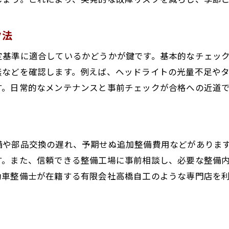
車検で守る愛車の安全性と快適性の秘訣
国家資格整備士が重視する車検のポイント
ク法
車検時に気を付けたい安全面の見極め方
定基準に適合しているかどうかが鍵です。基本的なチェッ
車検と整備が生み出す長期的な安心感
無などを確認します。例えば、ヘッドライトの光量不足や
車検を安全に受けるための整備士アドバイス
す。日常的なメンテナンスと事前チェックが合格への近道
車検を通じて長く愛車を守るコツ
車検を活用して愛車を長持ちさせる方法
車検の定期的な実施が愛車の寿命を延ばす
備や部品交換の遅れ、予期せぬ追加整備費用などがありま
車検から始める長期的なメンテナンス計画
す。また、信頼できる整備工場に事前相談し、必要な整備
愛車を守るための車検後メンテナンス術
動車整備士が在籍する有限会社高橋自工のような専門店を
車検を機に見直すべき維持管理のポイント
車検で築く長く安心できるカーライフの秘訣
方向性転換のタイミングと判断基準