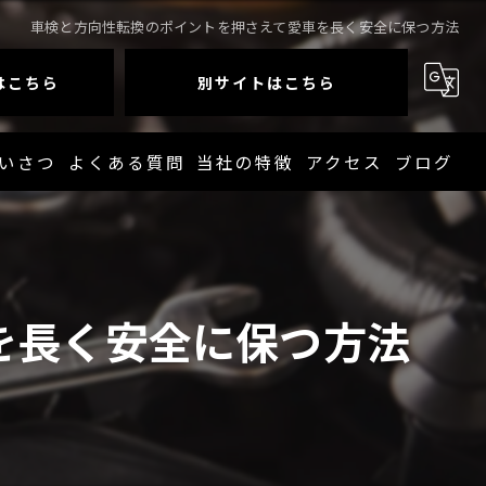
車検と方向性転換のポイントを押さえて愛車を長く安全に保つ方法
はこちら
別サイトはこちら
いさつ
よくある質問
当社の特徴
アクセス
ブログ
4WD
コラム
ダイハツ
を長く安全に保つ方法
スズキ
トヨタ
ホンダ