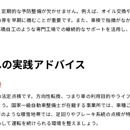
方向性転換に最適な車検のタイミング解説
、定期的な予防整備が欠かせません。例えば、オイル交換
車検と方向性転換の判断基準を徹底分析
の芽を早期に摘むことが重要です。また、車検で指摘がな
方向性転換を決断する車検前後のポイント
高橋自工のような専門工場での継続的なサポートを活用し
車検を機に見直す方向性転換のベストタイミング
方向性転換の判断に役立つ車検情報の集め方
車検と方向性転換で後悔しない選択をする
への実践アドバイス
トラブルを防ぐための車検活用術
車検を活用してトラブルを未然に防ぐ方法
礎
車検時の点検で故障リスクを下げるコツ
車検活用による安全運転と予防整備の重要性
の法定点検です。方向性転換、つまり車の利用目的やライ
ょう。国家一級自動車整備士が在籍する事業所では、車種
車検時の注意点がトラブル予防に効く理由
村のような積雪地帯では、足回りやブレーキ系統の点検が
車検後のトラブル事例と未然防止策を知ろう
心して運転を続けられる環境を整えましょう。
車検を日常整備に活かす賢いメンテナンス