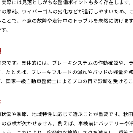
、実際には見落としがちな整備ポイントも多く存在します
車検後の方向性転換で注意したい整備項目
ドの摩耗、ワイパーゴムの劣化などが進行しやすいため、
迷いがちな方向性転換と車検の関係性解説
ることで、不意の故障や走行中のトラブルを未然に防げま
です。
方向性転換時の車検選びで大切なポイント
車検後の安心維持に必要な整備知識
項
車検後に実践したいメンテナンスの基本
車検後の愛車を長持ちさせる整備方法
可欠です。具体的には、ブレーキシステムの作動確認や、
す。たとえば、ブレーキフルードの漏れやパッドの残量を
車検後の点検で安心を継続するコツ
ず、国家一級自動車整備士によるプロの目で診断を受ける
車検後の故障を防ぐ日常メンテナンス術
車検後も続けたい安全運転と整備の習慣
方
アフター車検のための整備知識を深めよう
専門整備士が語る車検と安全の関係
用状況や季節、地域特性に応じて選ぶことが重要です。秋
りの点検が欠かせません。例えば、車検前にバッテリーや
専門整備士が推奨する車検の安全基準
しょう。これにより、突発的な故障リスクを減らし、季節