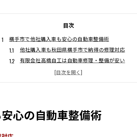
目次
横手市で他社購入車も安心の自動車整備術
他社購入車も秋田県横手市で納得の修理対応
有限会社高橋自工は自動車修理・整備が安い
国家一級自動車整備士がいる安心の整備工場選び
電気自動車・ハイブリッド車修理も横手市で可能
自動ブレーキ搭載車の修理も気軽に相談できる
低価格かつ良心的な修理内容の提案が魅力
も安心の自動車整備術
秋田県横手市で自動車修理費を抑えるコツ
ハイブリッド車修理も低価格・納得提案が充実
自動車修理・整備安い理由とその仕組みを解説
理対応