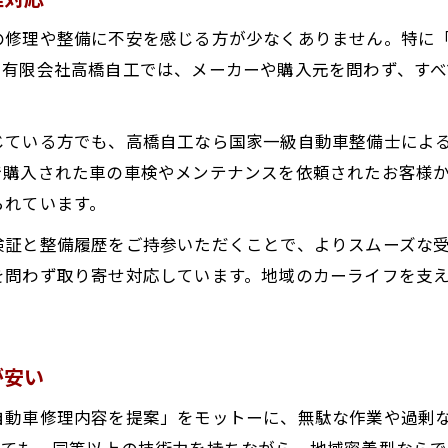
他社購入車も良心的な修理内容で安心サポート
の修理や整備に不安を感じる方が少なくありません。特に
国家一級自動車整備士が提案する修理内容
、有限会社高橋自工では、メーカーや購入元を問わず、す
ハイブリッド車や電気自動車の修理も対応可能
最新ハイブリッド車の修理も横手市で安心
じている方でも、高橋自工なら国家一級自動車整備士によ
電気自動車の修理も国家一級整備士が担当
で購入された車の車検やメンテナンスを依頼されたお客様
られています。
他社で購入した電気自動車の整備も可能
秋田県横手市で高度な自動車修理を実現
検証と整備履歴をご持参いただくことで、よりスムーズな
ハイブリッド車のメンテナンスも低価格対応
を問わず取り寄せ対応しています。地域のカーライフを支
自動ブレーキ搭載車のメンテナンス最新事情
自動ブレーキシステムの修理も横手市で万全
が安い
衝突軽減ブレーキ搭載車の点検ポイント解説
秋田県横手市で先進安全装備車も安心整備
自動車修理内容を提案」をモットーに、無駄な作業や過剰
しても、同等以上の技術力を持ちながら、地域密着型ならで