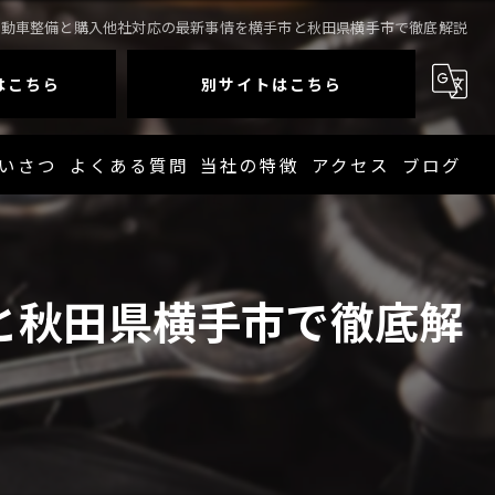
自動車整備と購入他社対応の最新事情を横手市と秋田県横手市で徹底解説
はこちら
別サイトはこちら
いさつ
よくある質問
当社の特徴
アクセス
ブログ
4WD
コラム
ダイハツ
と秋田県横手市で徹底解
スズキ
トヨタ
ホンダ