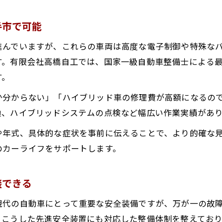
低価格かつ良心的な修理内容を提案します
手市で可能
進んでいますが、これらの車両は高度な電子制御や特殊な
す。有限会社高橋自工では、国家一級自動車整備士による
す。
か分からない」「ハイブリッド車の修理費が高額になるの
換、ハイブリッドシステムの点検など幅広い作業実績があ
や年式、具体的な症状を事前に伝えることで、より的確な
のカーライフをサポートします。
談できる
現代の自動車にとって重要な安全装備ですが、万が一の故
、こうした先進安全装置にも対応した整備体制を整えており