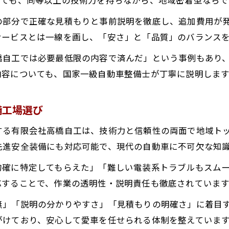
他社購入車の自動ブレーキも修理可能です
国家一級自動車整備士が最新技術で対応
の部分で正確な見積もりと事前説明を徹底し、追加費用が
国家一級自動車整備士の確かな技術に注目を
サービスとは一線を画し、「安さ」と「品質」のバランス
秋田県横手市唯一の国家一級整備士が対応
橋自工では必要最低限の内容で済んだ」という事例もあり
高い技術と丁寧な対応が選ばれる理由です
内容についても、国家一級自動車整備士が丁寧に説明します
ハイブリッド車修理にも確かな技術力
他社購入車も国家資格整備士が徹底整備
備工場選び
電気自動車も最新技術で修理が可能
する有限会社高橋自工は、技術力と信頼性の両面で地域ト
秋田県横手市で自動車修理なら専門家に相談
先進安全装備にも対応可能で、現代の自動車に不可欠な知
自動車修理は秋田県横手市の専門家に相談を
的確に特定してもらえた」「難しい電装系トラブルもスム
他社購入車や最新車種も整備可能な安心感
応することで、作業の透明性・説明責任も徹底されています
国家一級自動車整備士が在籍する強みとは
無」「説明の分かりやすさ」「見積もりの明確さ」に着目
電気自動車・ハイブリッド車も修理可能
がけており、安心して愛車を任せられる体制を整えていま