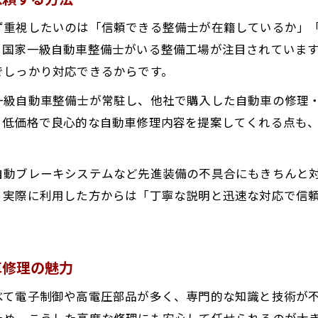
自動ブレーキシステムの修理にも国家資格整備士が対応
ず重視したいのは「信頼できる整備士が在籍しているか」
秋田県横手市で受ける低価格で良心的な整備提案の特徴
、国家一級自動車整備士がいる整備工場が注目されていま
イブリッド車の悩みも秋田県横手市で即解決
でしっかり対応できるからです。
国家一級自動車整備士がハイブリッド車の悩みを解決
一級自動車整備士が常駐し、他社で購入した自動車の修理
秋田県横手市でハイブリッド車修理も安心して任せられ
、低価格で良心的な自動車修理内容を提案してくれる点も
電気自動車の修理・整備も秋田県横手市で充実対応
他社購入車や車検もお気軽に相談できる体制を紹介
自動ブレーキシステムなど先進装備の不具合にもきちんと
自動ブレーキシステムの点検・修理もおまかせ
。実際に利用した方からは「丁寧な説明と迅速な対応で信
術力で選ぶ！自動車修理が信頼される理由
国家一級自動車整備士在籍の自動車修理工場の安心感
車修理の魅力
秋田県横手市で電気自動車やハイブリッド車修理に強い
他社で購入した車も柔軟に修理・整備対応可能な強み
べて電子制御や高電圧部品が多く、専門的な知識と技術が
ため、こうした高度な修理にも安心して任せられるのが大