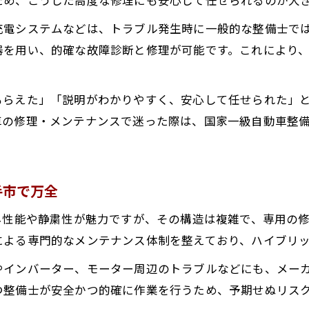
衝突被害軽減ブレーキ修理で信頼される技術力とは
低価格で良心的な自動車修理内容を提案する秘密
充電システムなどは、トラブル発生時に一般的な整備士で
突軽減ブレーキの整備が必要な時の選択肢
器を用い、的確な故障診断と修理が可能です。これにより
秋田県横手市で自動ブレーキシステム修理に対応する専
国家一級自動車整備士による衝突軽減ブレーキ整備の安
もらえた」「説明がわかりやすく、安心して任せられた」
車の修理・メンテナンスで迷った際は、国家一級自動車整
電気自動車・ハイブリッド車の先進装備にも対応可能
他社購入車の衝突被害軽減ブレーキ修理もご相談くださ
自動車修理・整備を低価格で受けるための工夫
手市で万全
理費用を抑えた良心的サポートのヒント
秋田県横手市で修理費用を抑えるための選び方
ネ性能や静粛性が魅力ですが、その構造は複雑で、専用の
よる専門的なメンテナンス体制を整えており、ハイブリッ
国家一級自動車整備士が提案する良心的な修理とは
電気自動車やハイブリッド車の修理費用も安心設定
インバーター、モーター周辺のトラブルなどにも、メーカ
つ整備士が安全かつ的確に作業を行うため、予期せぬリス
他社購入車の整備・車検も納得の価格で対応