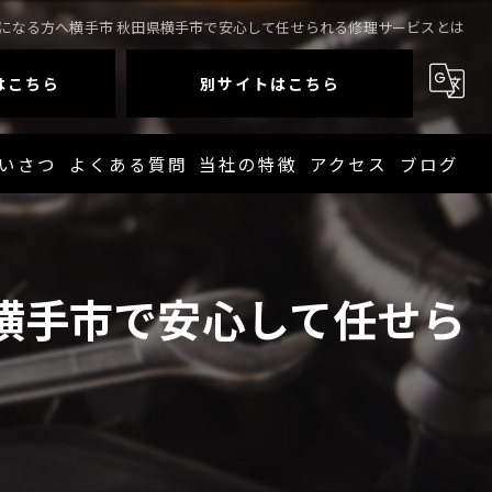
になる方へ横手市 秋田県横手市で安心して任せられる修理サービスとは
はこちら
別サイトはこちら
いさつ
よくある質問
当社の特徴
アクセス
ブログ
4WD
コラム
ダイハツ
横手市で安心して任せら
スズキ
トヨタ
ホンダ