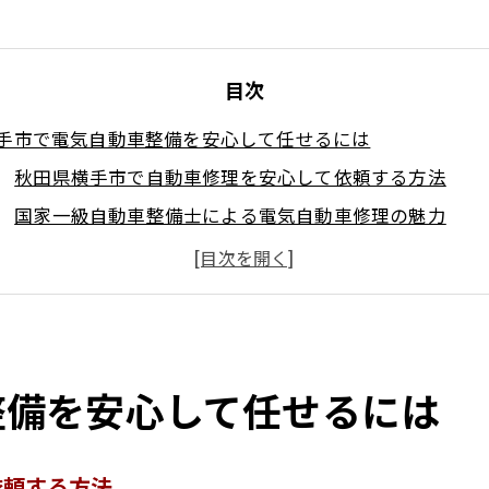
目次
手市で電気自動車整備を安心して任せるには
秋田県横手市で自動車修理を安心して依頼する方法
国家一級自動車整備士による電気自動車修理の魅力
ハイブリッド車・EVの修理も秋田県横手市で万全
他社購入車の修理や整備・車検もお気軽に相談可能
自動ブレーキシステムの整備も秋田県横手市で対応
家一級整備士が対応する最新EV修理の現場
整備を安心して任せるには
秋田県横手市で国家一級整備士が行う電気自動車修理の
EVやハイブリッド車修理の高度な技術と対応力を解説
他社で購入した自動車の修理・整備も柔軟に対応可能
依頼する方法